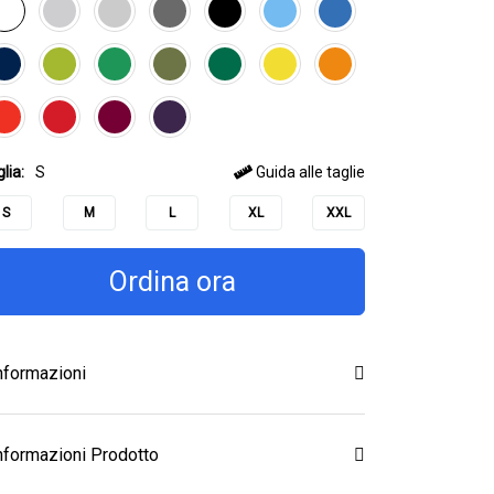
lia:
S
Guida alle taglie
S
M
L
XL
XXL
Ordina ora
nformazioni
nformazioni Prodotto