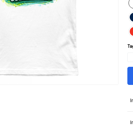
Tag
I
I