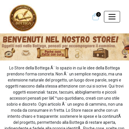
0
Lo Store della Bottega Ã¨ lo spazio in cui le idee della Bottega
prendono forma concreta. Non Ã¨ un semplice negozio, ma una
estensione naturale del progetto, un luogo dove parole, segni e
oggetti nascono dalla stessa attenzione con cui si scrive. Qui trovi
oggetti essenziali: tazze, taccuini, abbigliamento e piccoli
accessori pensati per lâ€™uso quotidiano, creati con uno stile
sobrio e discreto. Ogni articolo Ã¨ un segno di cammino, non una
moda da consumare in fretta. Lo Store nasce anche con un
intento chiaro e trasparente: sostenere le spese e la continuitÃ
del progetto, permettendo alla Bottega di restare aperta,
indipendente e fedele alla propria identitÃ . Poche cose, scelte con