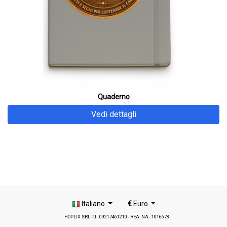
Quaderno
Vedi dettagli
Italiano
€
Euro
HOPLIX SRL P.I.: 09217461210 - REA: NA - 1016678