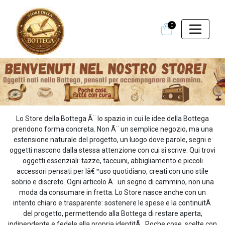
0
Lo Store della Bottega Ã¨ lo spazio in cui le idee della Bottega
prendono forma concreta. Non Ã¨ un semplice negozio, ma una
estensione naturale del progetto, un luogo dove parole, segni e
oggetti nascono dalla stessa attenzione con cui si scrive. Qui trovi
oggetti essenziali: tazze, taccuini, abbigliamento e piccoli
accessori pensati per lâ€™uso quotidiano, creati con uno stile
sobrio e discreto. Ogni articolo Ã¨ un segno di cammino, non una
moda da consumare in fretta. Lo Store nasce anche con un
intento chiaro e trasparente: sostenere le spese e la continuitÃ
del progetto, permettendo alla Bottega di restare aperta,
indipendente e fedele alla propria identitÃ . Poche cose, scelte con