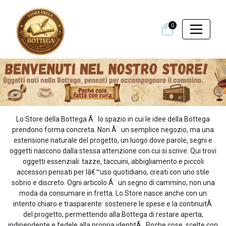
0
Lo Store della Bottega Ã¨ lo spazio in cui le idee della Bottega
prendono forma concreta. Non Ã¨ un semplice negozio, ma una
estensione naturale del progetto, un luogo dove parole, segni e
oggetti nascono dalla stessa attenzione con cui si scrive. Qui trovi
oggetti essenziali: tazze, taccuini, abbigliamento e piccoli
accessori pensati per lâ€™uso quotidiano, creati con uno stile
sobrio e discreto. Ogni articolo Ã¨ un segno di cammino, non una
moda da consumare in fretta. Lo Store nasce anche con un
intento chiaro e trasparente: sostenere le spese e la continuitÃ
del progetto, permettendo alla Bottega di restare aperta,
indipendente e fedele alla propria identitÃ . Poche cose, scelte con