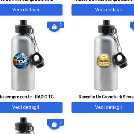
Vedi dettagli
Vedi dettagli
€ 27.50
Porta sempre con te - RADIO TCM - Terra - Cielo -
Raccolta Un Granello di Sena
Vedi dettagli
Vedi dettagli
€ 27.50