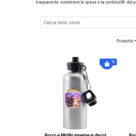
trasparente: sostenere le spese e la continuitÃ del p
Prodotto
€ 27.50
Rocco e Mirtillo insieme in discoteca.