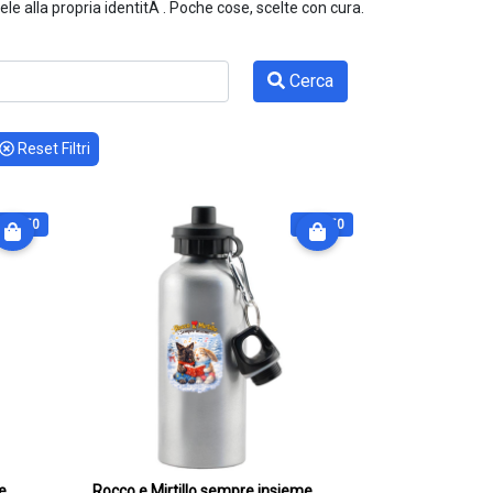
e alla propria identitÃ . Poche cose, scelte con cura.
Cerca
Reset Filtri
€ 27.50
€ 27.50
Rocco e Mirtillo sempre insieme al mare.
Rocco e Mirtillo sempre insieme anche sulla neve.