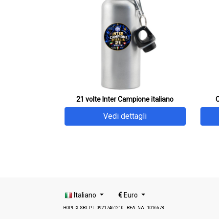
21 volte Inter Campione italiano
C
Vedi dettagli
Italiano
€
Euro
HOPLIX SRL P.I.: 09217461210 - REA: NA - 1016678