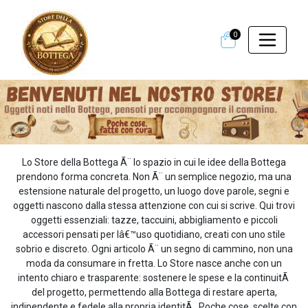
0
Lo Store della Bottega Ã¨ lo spazio in cui le idee della Bottega
prendono forma concreta. Non Ã¨ un semplice negozio, ma una
estensione naturale del progetto, un luogo dove parole, segni e
oggetti nascono dalla stessa attenzione con cui si scrive. Qui trovi
oggetti essenziali: tazze, taccuini, abbigliamento e piccoli
accessori pensati per lâ€™uso quotidiano, creati con uno stile
sobrio e discreto. Ogni articolo Ã¨ un segno di cammino, non una
moda da consumare in fretta. Lo Store nasce anche con un
intento chiaro e trasparente: sostenere le spese e la continuitÃ
del progetto, permettendo alla Bottega di restare aperta,
indipendente e fedele alla propria identitÃ . Poche cose, scelte con