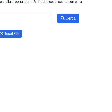
e alla propria identitÃ . Poche cose, scelte con cura.
Cerca
Reset Filtri