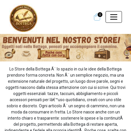
0
Lo Store della Bottega Ã¨ lo spazio in cui le idee della Bottega
prendono forma concreta. Non Ã¨ un semplice negozio, ma una
estensione naturale del progetto, un luogo dove parole, segni e
oggetti nascono dalla stessa attenzione con cui si scrive. Qui trovi
oggetti essenziali: tazze, taccuini, abbigliamento e piccoli
accessori pensati per lâ€™uso quotidiano, creati con uno stile
sobrio e discreto. Ogni articolo Ã¨ un segno di cammino, non una
moda da consumare in fretta. Lo Store nasce anche con un
intento chiaro e trasparente: sostenere le spese e la continuitÃ
del progetto, permettendo alla Bottega di restare aperta,
indipendente e fedele alla propria identitÃ . Poche cose, scelte con