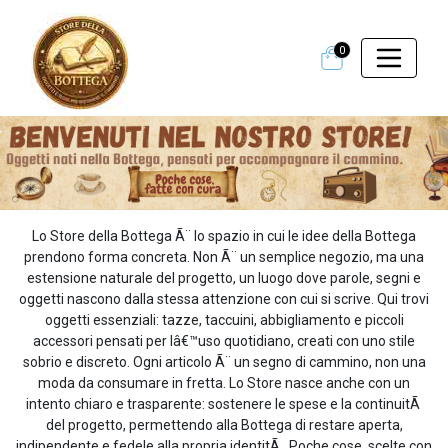
0
Lo Store della Bottega Ã¨ lo spazio in cui le idee della Bottega
prendono forma concreta. Non Ã¨ un semplice negozio, ma una
estensione naturale del progetto, un luogo dove parole, segni e
oggetti nascono dalla stessa attenzione con cui si scrive. Qui trovi
oggetti essenziali: tazze, taccuini, abbigliamento e piccoli
accessori pensati per lâ€™uso quotidiano, creati con uno stile
sobrio e discreto. Ogni articolo Ã¨ un segno di cammino, non una
moda da consumare in fretta. Lo Store nasce anche con un
intento chiaro e trasparente: sostenere le spese e la continuitÃ
del progetto, permettendo alla Bottega di restare aperta,
indipendente e fedele alla propria identitÃ . Poche cose, scelte con