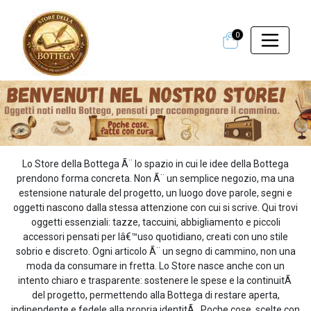
0
Lo Store della Bottega Ã¨ lo spazio in cui le idee della Bottega
prendono forma concreta. Non Ã¨ un semplice negozio, ma una
estensione naturale del progetto, un luogo dove parole, segni e
oggetti nascono dalla stessa attenzione con cui si scrive. Qui trovi
oggetti essenziali: tazze, taccuini, abbigliamento e piccoli
accessori pensati per lâ€™uso quotidiano, creati con uno stile
sobrio e discreto. Ogni articolo Ã¨ un segno di cammino, non una
moda da consumare in fretta. Lo Store nasce anche con un
intento chiaro e trasparente: sostenere le spese e la continuitÃ
del progetto, permettendo alla Bottega di restare aperta,
indipendente e fedele alla propria identitÃ . Poche cose, scelte con