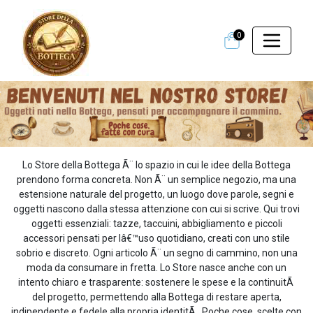
0
Lo Store della Bottega Ã¨ lo spazio in cui le idee della Bottega
prendono forma concreta. Non Ã¨ un semplice negozio, ma una
estensione naturale del progetto, un luogo dove parole, segni e
oggetti nascono dalla stessa attenzione con cui si scrive. Qui trovi
oggetti essenziali: tazze, taccuini, abbigliamento e piccoli
accessori pensati per lâ€™uso quotidiano, creati con uno stile
sobrio e discreto. Ogni articolo Ã¨ un segno di cammino, non una
moda da consumare in fretta. Lo Store nasce anche con un
intento chiaro e trasparente: sostenere le spese e la continuitÃ
del progetto, permettendo alla Bottega di restare aperta,
indipendente e fedele alla propria identitÃ . Poche cose, scelte con