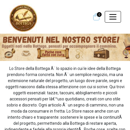
0
Lo Store della Bottega Ã¨ lo spazio in cui le idee della Bottega
prendono forma concreta. Non Ã¨ un semplice negozio, ma una
estensione naturale del progetto, un luogo dove parole, segni e
oggetti nascono dalla stessa attenzione con cui si scrive. Qui trovi
oggetti essenziali: tazze, taccuini, abbigliamento e piccoli
accessori pensati per lâ€™uso quotidiano, creati con uno stile
sobrio e discreto. Ogni articolo Ã¨ un segno di cammino, non una
moda da consumare in fretta. Lo Store nasce anche con un
intento chiaro e trasparente: sostenere le spese e la continuitÃ
del progetto, permettendo alla Bottega di restare aperta,
indipendente e fedele alla propria identitÃ . Poche cose, scelte con