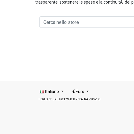
trasparente: sostenere le spese e la continuitÃ del p
Italiano
€
Euro
HOPLIX SRL P.I.: 09217461210 - REA: NA - 1016678